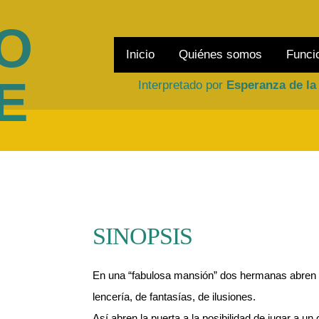
O
Texto de
Susana Torres Molina
Inicio
Quiénes somos
Funci
Dirigido por
Arana Pleguezuelo
E
Interpretado por
Esperanza de la
SINOPSIS
En una “fabulosa mansión” dos hermanas abren 
lencería, de fantasías, de ilusiones.
Así abren la puerta a la posibilidad de jugar a u